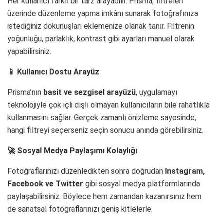
Her kullanıcı farklı bir tarz arayabilir. Prisma, filtreleri
üzerinde düzenleme yapma imkânı sunarak fotoğrafınıza
istediğiniz dokunuşları eklemenize olanak tanır. Filtrenin
yoğunluğu, parlaklık, kontrast gibi ayarları manuel olarak
yapabilirsiniz.
📱 Kullanıcı Dostu Arayüz
Prisma’nın
basit ve sezgisel arayüzü
, uygulamayı
teknolojiyle çok içli dışlı olmayan kullanıcıların bile rahatlıkla
kullanmasını sağlar. Gerçek zamanlı önizleme sayesinde,
hangi filtreyi seçerseniz seçin sonucu anında görebilirsiniz.
🚀 Sosyal Medya Paylaşımı Kolaylığı
Fotoğraflarınızı düzenledikten sonra doğrudan
Instagram,
Facebook ve Twitter
gibi sosyal medya platformlarında
paylaşabilirsiniz. Böylece hem zamandan kazanırsınız hem
de sanatsal fotoğraflarınızı geniş kitlelerle