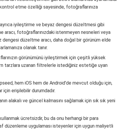
ontrol etme özelliği sayesinde, fotoğraflarınıza
yrıca iyileştirme ve beyaz dengesi düzeltmesi gibi
me aracı, fotoğraflarınızdaki istenmeyen nesneleri veya
az dengesi düzeltme aracı, daha doğal bir görünüm elde
arlamanıza olanak tanır.
arınızın görünümünü iyileştirmek için çeşitli yüksek
rn tarzlara uzanan filtrelerle istediğiniz estetiğe uyan
seed, hem iOS hem de Android’de mevcut olduğu için,
r için erişilebilir durumdadır.
n alakalı ve güncel kalmasını sağlamak için sık sık yeni
ullanmak ücretsizdir, bu da onu herhangi bir para
f düzenleme uygulaması isteyenler için uygun maliyetli