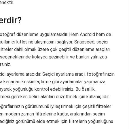
enektir.
erdir?
r fotoğraf düzenleme uygulamasıdır. Hem Android hem de
r kullanıcı kitlesine ulaşmasını sağlıyor. Snapseed, seçici
filtreler dahil olmak üzere çok çeşitli düzenleme araçları
 seçeneklerinde kolayca gezinebilir ve bunları yalnızca
siniz.
çici ayarlama aracıdır. Seçici ayarlama aracı, fotoğrafınızın
eya kenarları keskinleştirme gibi ayarlamalar yapmanıza
ayarak yoğunluğu kontrol edebilirsiniz. Bu özellik,
mesi gereken belirli alanları düzeltmek için kullanışlıdır.
raflarınızın görünümünü iyileştirmek için çeşitli filtreler
en modern zaman filtrelerine kadar, aralarından seçim
stediğiniz görünümü elde etmek için filtrelerin yoğunluğunu