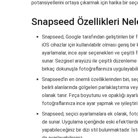
potansiyellerini ortaya çıkarmak için harika bir seç
Snapseed Özellikleri Nel
Snapseed, Google tarafından geliştirilen bi
iOS cihazlar için kullanılabilir olması geniş bi
ayarlamalar, ince ayar seçenekleri ve çeşitli 
sunar. Sezgisel arayüzü ile çeşitli düzenleme
birkaç dokunuşla fotoğraflarınıza uygulayabilir
Snapseed’in en önemli özelliklerinden biri, se
belirli alanlarında gölgeleri parlaklaştırma v
olanak tanır. Fırça boyutunu ve opaklığı ayarl
fotoğraflarınıza ince ayar yapmak ve iyileştiril
Snapseed, seçici ayarlamalara ek olarak, fotoğ
de sunar. Uygulama içeriğinde eski efektlerd
yapabileceğiniz bir dizi stil bulunmaktadır. İ
da ayarlayabilirsiniz.