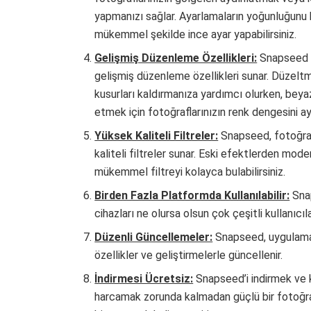
yapmanızı sağlar. Ayarlamaların yoğunluğunu k
mükemmel şekilde ince ayar yapabilirsiniz.
Gelişmiş Düzenleme Özellikleri:
Snapseed a
gelişmiş düzenleme özellikleri sunar. Düzelt
kusurları kaldırmanıza yardımcı olurken, bey
etmek için fotoğraflarınızın renk dengesini ay
Yüksek Kaliteli Filtreler:
Snapseed, fotoğrafl
kaliteli filtreler sunar. Eski efektlerden mode
mükemmel filtreyi kolayca bulabilirsiniz.
Birden Fazla Platformda Kullanılabilir:
Snap
cihazları ne olursa olsun çok çeşitli kullanıcıla
Düzenli Güncellemeler:
Snapseed, uygulamanı
özellikler ve geliştirmelerle güncellenir.
İndirmesi Ücretsiz:
Snapseed’i indirmek ve k
harcamak zorunda kalmadan güçlü bir fotoğra