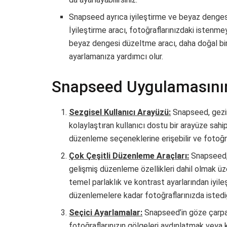
Snapseed ayrıca iyileştirme ve beyaz dengesi
İyileştirme aracı, fotoğraflarınızdaki istenme
beyaz dengesi düzeltme aracı, daha doğal bir
ayarlamanıza yardımcı olur.
Snapseed Uygulamasının 
Sezgisel Kullanıcı Arayüzü:
Snapseed, gezin
kolaylaştıran kullanıcı dostu bir arayüze sah
düzenleme seçeneklerine erişebilir ve fotoğrafl
Çok Çeşitli Düzenleme Araçları:
Snapseed, 
gelişmiş düzenleme özellikleri dahil olmak üze
temel parlaklık ve kontrast ayarlarından iyi
düzenlemelere kadar fotoğraflarınızda istediğin
Seçici Ayarlamalar:
Snapseed’in göze çarpan 
fotoğraflarınızın gölgeleri aydınlatmak veya k